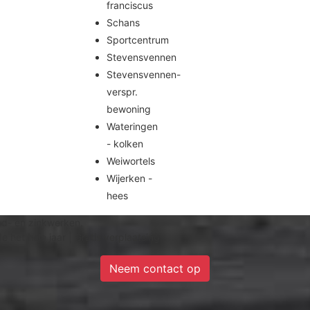
franciscus
Schans
Sportcentrum
Stevensvennen
Stevensvennen-
verspr.
bewoning
Wateringen
- kolken
Weiwortels
Wijerken -
hees
od- en zinkwerken.
het hele jaar | Gratis verplaatsing
Neem contact op