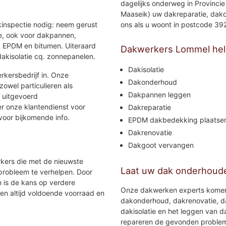
dagelijks onderweg in Provincie
Maaseik) uw dakreparatie, dak
inspectie nodig: neem gerust
ons als u woont in postcode 3
te, ook voor dakpannen,
, EPDM en bitumen. Uiteraard
Dakwerkers Lommel hel
akisolatie cq. zonnepanelen.
Dakisolatie
rkersbedrijf in. Onze
Dakonderhoud
owel particulieren als
Dakpannen leggen
 uitgevoerd
r onze klantendienst voor
Dakreparatie
 voor bijkomende info.
EPDM dakbedekking plaatse
Dakrenovatie
Dakgoot vervangen
rkers die met de nieuwste
Laat uw dak onderhoud
probleem te verhelpen. Door
 is de kans op verdere
Onze dakwerken experts komen u
n altijd voldoende voorraad en
dakonderhoud, dakrenovatie, d
dakisolatie en het leggen van d
repareren de gevonden problem