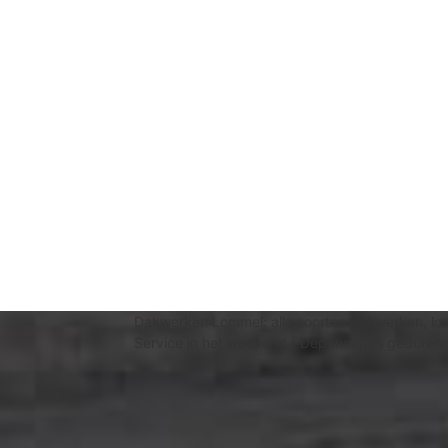
Dakwerken Lommel: alle soorten dakwerken, lo
Service in het weekend | Depannages gedurende 